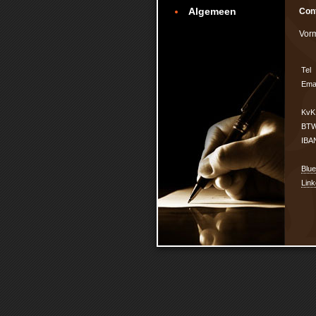
Algemeen
Cont
Vorm
Tel
Emai
KvK 
BTW
IBA
Blu
Link