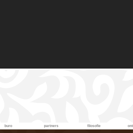
buro
partners
filosofie
on