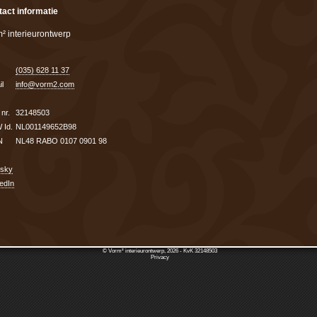
act informatie
² interieurontwerp
(035) 628 11 37
l
info@vorm2.com
nr.
32148503
 Id.
NL001149652B98
N
NL48 RABO 0107 0901 98
esky
edIn
© Vorm² interieurontwerp, 2026 - KvK 32148503
Privacy