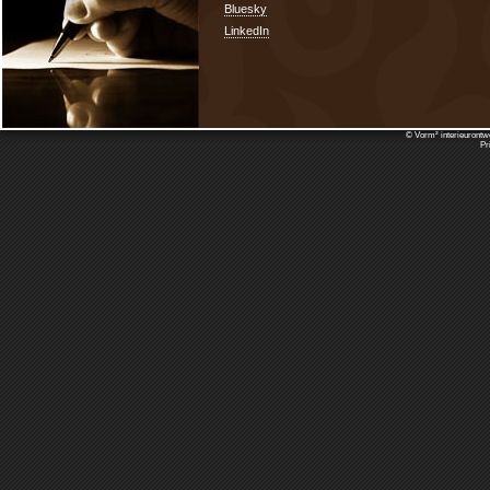
Bluesky
LinkedIn
© Vorm² interieurontw
Pr