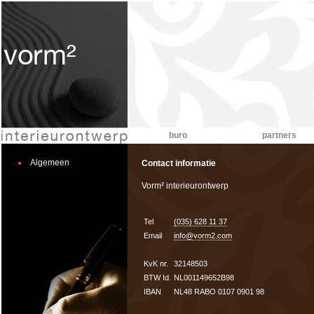
buro
partners
Algemeen
Contact informatie
Vorm² interieurontwerp
Tel
(035) 628 11 37
Email
info@vorm2.com
KvK nr.
32148503
BTW Id.
NL001149652B98
IBAN
NL48 RABO 0107 0901 98